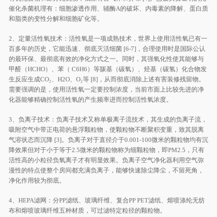
催化杀菌机理有：细胞渗透作用、辅酶A的破坏、内毒素的降解、蛋白质
和脂类的变性分解和细胞矿化等。
2、定量活性氧技术：活性氧是一项成熟技术，世界上使用活性氧已有一
百多年的历史，它能迅速、彻底灭活细菌 [6-7]，合理使用时是国际公认
的最环保、最彻底有效的净化方式之一。同时，其强氧化性使其能够与
甲醛（HCHO）、苯（ C6H6）等羰基（碳氧）、烃基（碳氢）化合物发
生反应生成CO₂、H2O、O₂等 [8]，从而彻底消除上述有害装修残留物。
需要强调的是，使用活性氧一定要控制浓度，当前市面上比较先进的净
化器能够精确控制活性氧的产生频率进而控制活性氧浓度。
3、负离子技术：负离子技术又称单极离子流技术，其生成的负离子流，
吸附空气中带正电荷的悬浮颗粒物，使颗粒物不断聚积变重，致其脱离
气溶状态而沉降 [3]。负离子对于直径介于0.001-100微米的颗粒物均有沉
降效果但对于小于等于2.5微米的颗粒物称为细颗粒物，即PM2.5，只有
活性高的小粒径负氧离子才有明显效果。负离子空气净化器利用空气弥
漫性的特点使整个房间都充满负离子，能够快速除尘降尘，不留死角，
净化作用较为彻底。
4、HEPA滤网：分PP滤纸、玻璃纤维、复合PP PET滤纸、熔喷涤纶无纺
布和熔喷玻璃纤维五种材质，可过滤特定粒径的颗粒物。