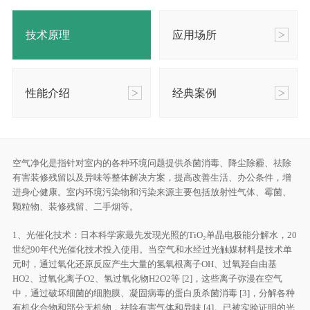
技术原理
应用场所
性能介绍
经典案例
空气净化是指针对室内的各种环境问题提供杀菌消毒、降尘除霾、祛除
有害装修残留以及异味等整体解决方案，提高改善生活、办公条件，增
进身心健康。室内环境污染物和污染来源主要包括放射性气体、霉菌、
颗粒物、装修残留、二手烟等。
1、光催化技术：日本科学家最先发现光照的TiO₂单晶电极能分解水，20
世纪90年代光催化技术投入使用。当空气和水经过光触媒材料是技术单
元时，通过氧化还原反应产生大量的氢氧根离子OH、过氧羟自由基
HO2、过氧化离子O2、氢过氧化物H2O2等 [2]，这些离子弥漫在空气
中，通过破坏细菌的细胞膜、凝固病毒的蛋白质杀菌消毒 [3]，分解各种
有机化合物和部分无机物，祛除有害气体和异味 [4]。已被实验证明的光